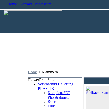
Home
|
Kontakt
|
Impressum
Home
> Klammern
FlowerPrint Shop
Sortenschild Halterung
PLASTIK
Komplett-SET
Plakatrahmen
Rohre
Füße