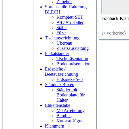
Zubehör
Sortenschild Halterung
BLECH
Komplett-SET
Foldback-Kla
A4 / A5 Halter
Stäbe
Füße
(
< vorherige
)
Tischauszeichnung
Überbau
Zusatzausstattung
Plakatständer
Tischpräsentation
Bodenpräsentation
Erdspieße /
Beetauszeichnung
Erdspieße Sets
Ständer / Boxen
Ständer mit
Bodenplatte für
Halter
Etikettenstäbe
Mit Arretierung
Bambus
Kunststoff grau
Klammern