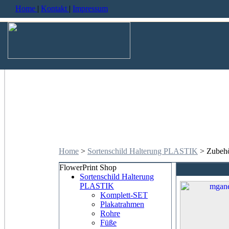
Home
|
Kontakt
|
Impressum
Home
>
Sortenschild Halterung PLASTIK
> Zubeh
FlowerPrint Shop
Sortenschild Halterung
PLASTIK
Komplett-SET
Plakatrahmen
Rohre
Füße