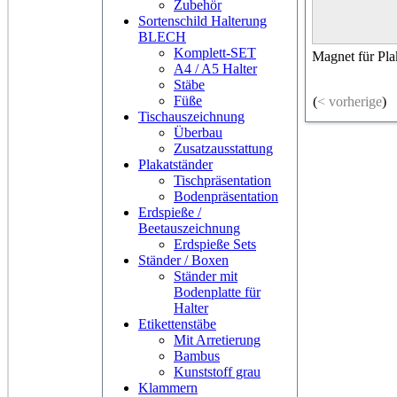
Zubehör
Sortenschild Halterung
BLECH
Komplett-SET
Magnet für Pl
A4 / A5 Halter
Stäbe
Füße
(
< vorherige
)
Tischauszeichnung
Überbau
Zusatzausstattung
Plakatständer
Tischpräsentation
Bodenpräsentation
Erdspieße /
Beetauszeichnung
Erdspieße Sets
Ständer / Boxen
Ständer mit
Bodenplatte für
Halter
Etikettenstäbe
Mit Arretierung
Bambus
Kunststoff grau
Klammern