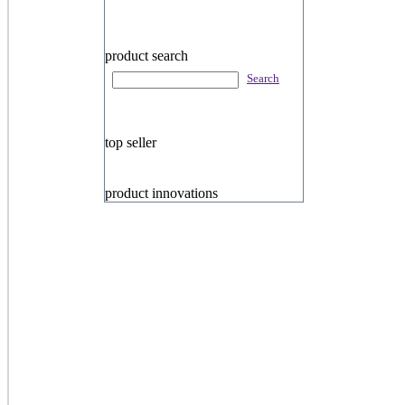
product search
Search
top seller
product innovations