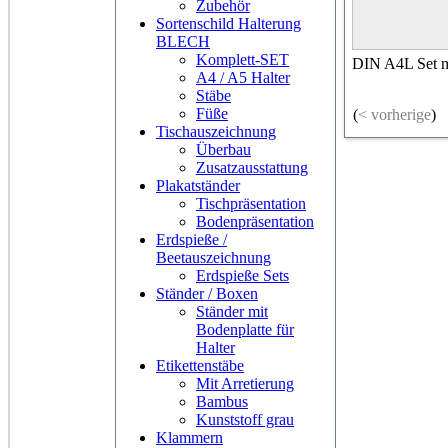
Zubehör
Sortenschild Halterung
BLECH
Komplett-SET
DIN A4L Set m
A4 / A5 Halter
Stäbe
Füße
(
< vorherige
)
Tischauszeichnung
Überbau
Zusatzausstattung
Plakatständer
Tischpräsentation
Bodenpräsentation
Erdspieße /
Beetauszeichnung
Erdspieße Sets
Ständer / Boxen
Ständer mit
Bodenplatte für
Halter
Etikettenstäbe
Mit Arretierung
Bambus
Kunststoff grau
Klammern