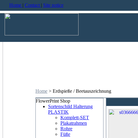
Home
|
Contact
|
Site notice
Home
> Erdspieße / Beetauszeichnung
FlowerPrint Shop
Sortenschild Halterung
PLASTIK
Komplett-SET
Plakatrahmen
Rohre
Füße